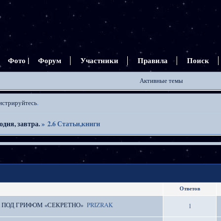
Фото |
Форум
Участники
Правила
Поиск
Активные темы
истрируйтесь
.
одня, завтра.
»
2.6 Статьи,книги
Ответов
А ПОД ГРИФОМ «СЕКРЕТНО»
PRIZRAK
1