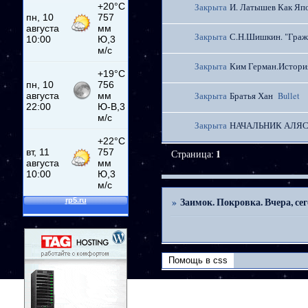
Закрыта
И. Латышев Как Япо
Закрыта
С.Н.Шишкин. "Гражд
Закрыта
Ким Герман.Истори
Закрыта
Братья Хан
Bullet
Закрыта
НАЧАЛЬНИК АЛЯ
Страница:
1
»
Заимок. Покровка. Вчера, сег