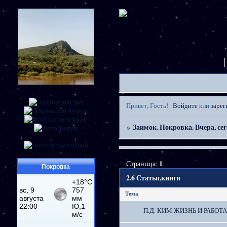
Привет, Гость!
Войдите
или
зарег
»
Заимок. Покровка. Вчера, сег
Страница:
1
Покровка
2.6 Статьи,книги
Тема
П.Д. КИМ ЖИЗНЬ И РАБОТ