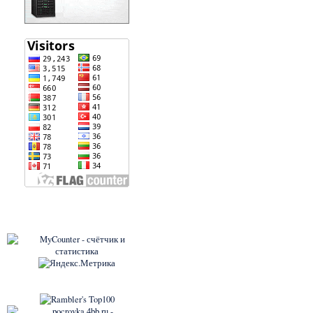
Форуму
-й день.
6038