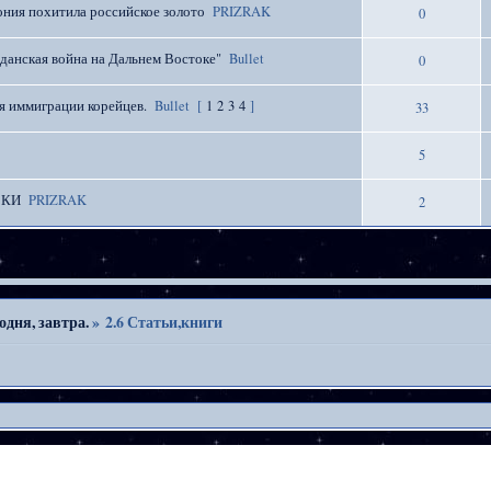
ния похитила российское золото
PRIZRAK
0
анская война на Дальнем Востоке"
Bullet
0
я иммиграции корейцев.
Bullet
[
1
2
3
4
]
33
5
СКИ
PRIZRAK
2
одня, завтра.
»
2.6 Статьи,книги