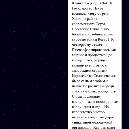
Квангэтхо (г.пр. 391-410).
Государство Пэкче
возникло к югу от реки
Ханган в районе
современного Сеула.
Население Пэкче было
более миролюбивым, чем
суровые воины Когурё. К
четвертому столетию
Пэкче сформировалось как
мирное и процветающее
государство, ведущее
активную торговлю с
заморскими странами.
Королевство Силла сначала
было самым слабым и
наименее развитым среди
трех корейских государств.
Силла последним
воспринимало иностранные
вероучения и идеи. Но
королевство быстро
набирало силу благодаря
уникальной молодежной
организации Хва-ран (цвет