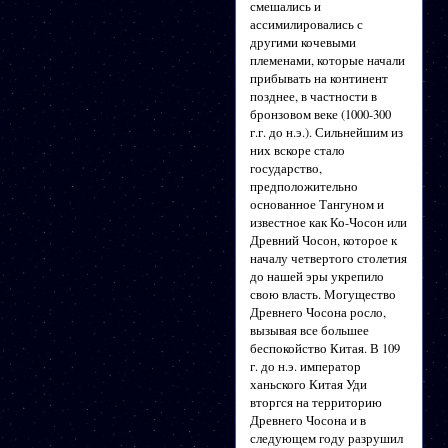
смешались и
ассимилировались с
другими кочевыми
племенами, которые начали
прибывать на континент
позднее, в частности в
бронзовом веке (1000-300
г.г. до н.э.). Сильнейшим из
них вскоре стало
государство,
предположительно
основанное Тангуном и
известное как Ко-Чосон или
Древний Чосон, которое к
началу четвертого столетия
до нашей эры укрепило
свою власть. Могущество
Древнего Чосона росло,
вызывая все большее
беспокойство Китая. В 109
г. до н.э. император
ханьского Китая Уди
вторгся на территорию
Древнего Чосона и в
следующем году разрушил