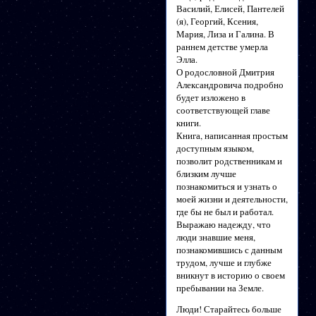
Василий, Елисей, Пантелей
(я), Георгий, Ксения,
Мария, Лиза и Галина. В
раннем детстве умерла
Элла.
О родословной Дмитрия
Александровича подробно
будет изложено в
соответствующей главе
книги.
Книга, написанная простым
доступным языком,
позволит родственникам и
близким лучше
познакомиться и узнать о
моей жизни и деятельности,
где бы не был и работал.
Выражаю надежду, что
люди знавшие меня,
познакомившись с данным
трудом, лучше и глубже
вникнут в историю о своем
пребывании на Земле.
Люди! Старайтесь больше