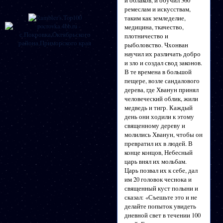
и облаков, и обучил 360
ремеслам и искусствам,
таким как земледелие,
медицина, ткачество,
плотничество и
рыболовство. Чхонван
научил их различать добро
и зло и создал свод законов.
В те времена в большой
пещере, возле сандалового
дерева, где Хванун принял
человеческий облик, жили
медведь и тигр. Каждый
день они ходили к этому
священному дереву и
молились Хванун, чтобы он
превратил их в людей. В
конце концов, Небесный
царь внял их мольбам.
Царь позвал их к себе, дал
им 20 головок чеснока и
священный куст полыни и
сказал: «Съешьте это и не
делайте попыток увидеть
дневной свет в течении 100