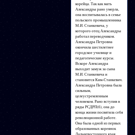
корейца. Так как мать
Александры рано умерла,
она воспитывалась в семье
польского промышленника
М.И. Станкевича, у
которого отец Александры
работал переводчиком.
Александра Петровна
окончила шестилетнее
городское училище и
педагогические курсы.
Вскоре Александра
выходит замуж за сына
М.И. Станкевича и
становится Ким-Станкевич.
Александра Петровна была
сильным,
целеустремленным
человеком. Рано вступив в
ряды РСДРП(б), она до
конца жизни посвятила себя
революционной работе.
Она была одной из первых
образованных кореянок
Дальневосточного края.