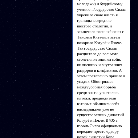
молодежи) и буддийскому
учению. Государство Силла
укрепило свою власть и
границы к середине
шестого столетия, и
заключило военный союз с
Танским Китаем, а затем
покорило Когурё и Пэкче.
Так государство Силла
расцветало до восьмого
столетия не зная ни войн,
ни внешних и внутренних
раздоров и конфликтов. А
затем постепенно пришло в
упадок. Обострялась
междуусобная борьба
среди знати, участились
мятежи, предводители
которых объявляли себя
наследниками уже не
существовавших династий
Когурё и Пэкче. В 935 г.
король Силла официально
передает престол двору
новой династии Коре.