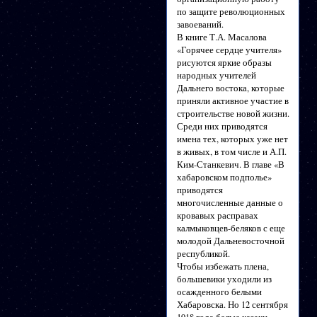
по защите революционных
завоеваний.
В книге Т.А. Масалова
«Горячее сердце учителя»
рисуются яркие образы
народных учителей
Дальнего востока, которые
приняли активное участие в
строительстве новой жизни.
Среди них приводятся
имена тех, которых уже нет
в живых, в том числе и А.П.
Ким-Станкевич. В главе «В
хабаровском подполье»
приводятся
многочисленные данные о
кровавых расправах
калмыковцев-беляков с еще
молодой Дальневосточной
республикой.
Чтобы избежать плена,
большевики уходили из
осажденного белыми
Хабаровска. Но 12 сентября