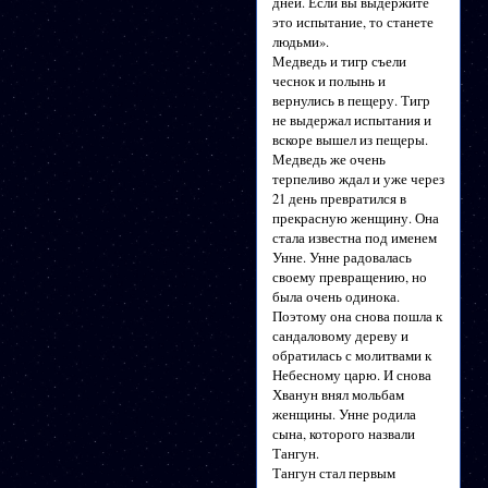
дней. Если вы выдержите
это испытание, то станете
людьми».
Медведь и тигр съели
чеснок и полынь и
вернулись в пещеру. Тигр
не выдержал испытания и
вскоре вышел из пещеры.
Медведь же очень
терпеливо ждал и уже через
21 день превратился в
прекрасную женщину. Она
стала известна под именем
Унне. Унне радовалась
своему превращению, но
была очень одинока.
Поэтому она снова пошла к
сандаловому дереву и
обратилась с молитвами к
Небесному царю. И снова
Хванун внял мольбам
женщины. Унне родила
сына, которого назвали
Тангун.
Тангун стал первым