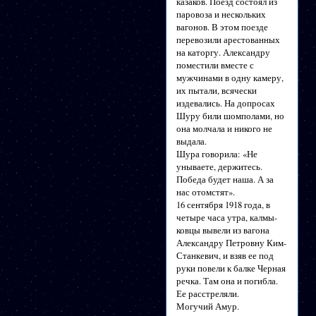
казаков. Поезд состоял из
паровоза и нескольких
вагонов. В этом поезде
перевозили арестованных
на каторгу. Александру
поместили вместе с
мужчинами в одну камеру,
их пытали, всячески
издевались. На допросах
Шуру били шомполами, но
она молчала и никого не
выдала.
Шура говорила: «Не
унываете, держитесь.
Победа будет наша. А за
нас отомстят».
16 сентября 1918 года, в
четыре часа утра, калмы-
ковцы вывели из вагона
Александру Петровну Ким-
Станкевич, и взяв ее под
руки повели к балке Черная
речка. Там она и погибла.
Ее расстреляли.
Могучий Амур.