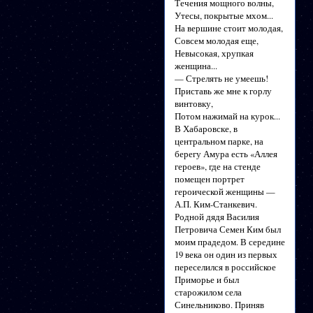
Течения мощного волны,
Утесы, покрытые мхом...
На вершине стоит молодая,
Совсем молодая еще,
Невысокая, хрупкая
женщина...
— Стрелять не умеешь!
Приставь же мне к горлу
винтовку,
Потом нажимай на курок...
В Хабаровске, в
центральном парке, на
берегу Амура есть «Аллея
героев», где на стенде
помещен портрет
героической женщины —
А.П. Ким-Станкевич.
Родной дядя Василия
Петровича Семен Ким был
моим прадедом. В середине
19 века он один из первых
переселился в российское
Приморье и был
старожилом села
Синельниково. Приняв