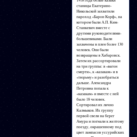
1918 года белые казаки
станицы Екатерино-
Никольской захватили
пароход «Барон Корф», на
котором были А.П. Ким-
Станкевич вместе с
другими руководителями-
большевиками. Были
захвачены в плен более 130
человек. Они были
возвращены в Хабаровск.
Затем их рассортировали
на три группы: в «вагон
смерти», к «казакам» и в
«тюрьму» и разобраться
дальше. Александра
Петровна попала к
«казакам» и вместе с ней
было 18 человек.
Сортировал их лично
Калмыков. Их группу
первой свели на берег
Амура и погнали к желтому
поезду, окрашенному под
цвет лампасов уссурийских