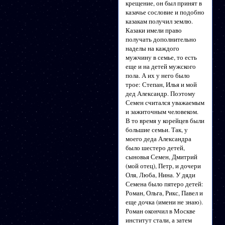
крещение, он был принят в
казачье сословие и подобно
казакам получил землю.
Казаки имели право
получать дополнительно
наделы на каждого
мужчину в семье, то есть
еще и на детей мужского
пола. А их у него было
трое: Степан, Илья и мой
дед Александр. Поэтому
Семен считался уважаемым
и зажиточным человеком.
В то время у корейцев были
большие семьи. Так, у
моего деда Александра
было шестеро детей,
сыновья Семен, Дмитрий
(мой отец), Петр, и дочери
Оля, Люба, Нина. У дяди
Семена было пятеро детей:
Роман, Ольга, Рикс, Павел и
еще дочка (имени не знаю).
Роман окончил в Москве
институт стали, а затем