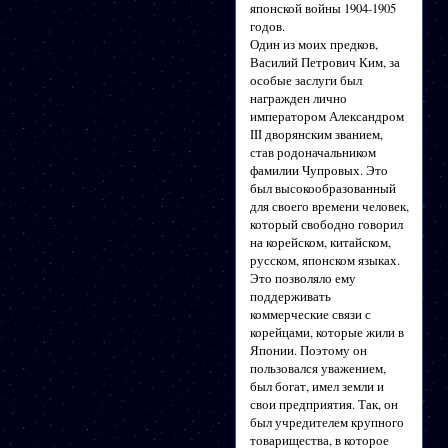
японской войны 1904-1905
годов.
Один из моих предков,
Василий Петрович Ким, за
особые заслуги был
награжден лично
императором Александром
III дворянским званием,
став родоначальником
фамилии Чупровых. Это
был высокообразованный
для своего времени человек,
который свободно говорил
на корейском, китайском,
русском, японском языках.
Это позволяло ему
поддерживать
коммерческие связи с
корейцами, которые жили в
Японии. Поэтому он
пользовался уважением,
был богат, имел земли и
свои предприятия. Так, он
был учредителем крупного
товарищества, в которое