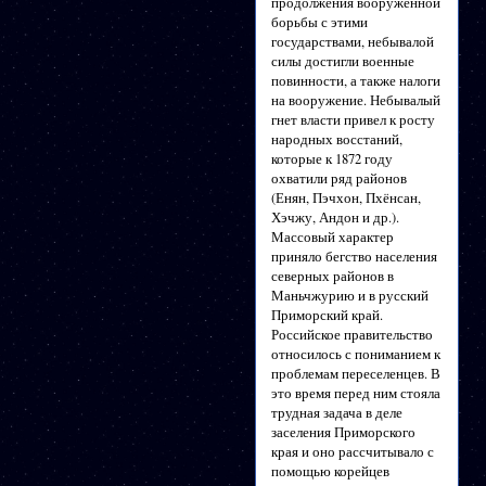
продолжения вооруженной
борьбы с этими
государствами, небывалой
силы достигли военные
повинности, а также налоги
на вооружение. Небывалый
гнет власти привел к росту
народных восстаний,
которые к 1872 году
охватили ряд районов
(Енян, Пэчхон, Пхёнсан,
Хэчжу, Андон и др.).
Массовый характер
приняло бегство населения
северных районов в
Маньчжурию и в русский
Приморский край.
Российское правительство
относилось с пониманием к
проблемам переселенцев. В
это время перед ним стояла
трудная задача в деле
заселения Приморского
края и оно рассчитывало с
помощью корейцев