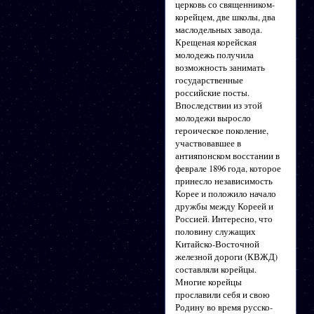
церковь со священником-
корейцем, две школы, два
маслодельных завода.
Крещеная корейская
молодежь получила
возможность занимать
государственные
российские посты.
Впоследствии из этой
молодежи выросло
героическое поколение,
участвовавшее в
антияпонском восстании в
феврале 1896 года, которое
принесло независимость
Корее и положило начало
дружбы между Кореей и
Россией. Интересно, что
половину служащих
Китайско-Восточной
железной дороги (КВЖД)
составляли корейцы.
Многие корейцы
прославили себя и свою
Родину во время русско-