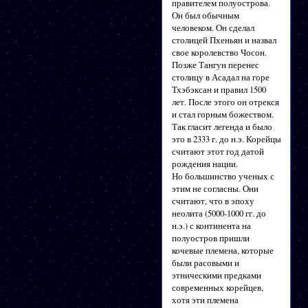
правителем полуострова.
Он был обычным
человеком. Он сделал
столицей Пхеньян и назвал
свое королевство Чосон.
Позже Тангун перенес
столицу в Асадал на горе
Тхэбэксан и правил 1500
лет. После этого он отрекся
и стал горным божеством.
Так гласит легенда и было
это в 2333 г. до н.э. Корейцы
считают этот год датой
рождения нации.
Но большинство ученых с
этим не согласны. Они
считают, что в эпоху
неолита (5000-1000 гг. до
н.э.) с континента на
полуостров пришли
кочевые племена, которые
были расовыми и
этническими предками
современных корейцев,
хотя эти племена