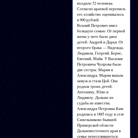
входило 52 человека.
Согласно краевой переписи,
его хозяйство оценивалось
в 900 рублей.
Всилий Петрович имел
большую семью. От первой
жены у пего было двое
детей: Андрей и Дарья. От
второго брака — Надежда,
Людмила, Георгий, Борис,
Евгений, Майя. У Василия
Петровича Чупрова было
две сестры: Мария и
Александра. Мария вышла
замуж и стала Цой. Она
родила троих детей:
Антонину, Юлю и
Людмилу. Дальше их
судьба не известна.
Александра Петровна Ким
родилась в 1885 году в селе
Синельниково бывшей
Приморской области
Дальневосточного края в
семье переселившегося