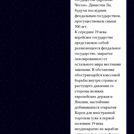
Чосон». Династия Ли,
будучи последним
феодальным государством,
просуществовала свыше
500 лет.
К середине 19 века
корейское государство
представляло собой
разлагающееся феодальное
государство, закрытое
(изолированное) от
остального мира местными
законами. В обстановке
обостряющейся классовой
борьбы внутри страны и
растущего давления со
стороны великих
европейских держав и
Японии, настойчиво
добивавшихся открытия
Кореи для иностранной
торговли (уже в первой
половине 19 века
неоднократно их корабли