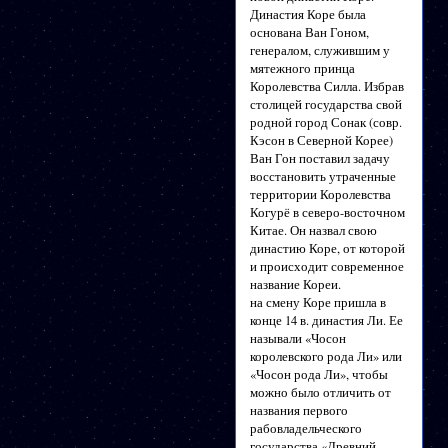
Династия Коре была
основана Ван Гоном,
генералом, служившим у
мятежного принца
Королевства Силла. Избрав
столицей государства свой
родной город Сонак (совр.
Кэсон в Северной Корее)
Ван Гон поставил задачу
восстановить утраченные
территории Королевства
Когурё в северо-восточном
Китае. Он назвал свою
династию Коре, от которой
и происходит современное
название Кореи.
на смену Коре пришла в
конце 14 в. династия Ли. Ее
называли «Чосон
королевского рода Ли» или
«Чосон рода Ли», чтобы
можно было отличить от
названия первого
рабовладельческого
государства «Древний