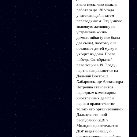
Знала несколько языков,
работала до 1916 года
учительницей и затем
переводчиком. Эту умную,
знающую женщину не
устраивала жизнь
домохозяйки (у нее были
два сына), поэтому она
оставляет детей мужу и
уходит из дома. После
победы Октябрьской
революции в 1917 году,
партия направляет ее на
Дальний Восток, в
Хабаровск, где Александра
Петровна становится
народным комиссаром
иностранных дел при
первом правительстве
только что организованной
Дальневосточной
республики (ДВР).
Молодое правительство
ДВР ведет большую
организационную работу