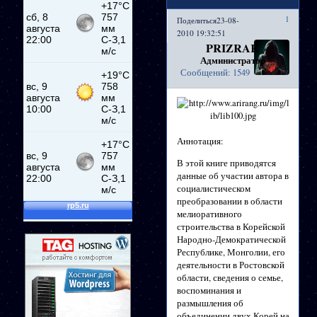
1
Поделиться
23-08-
2010 19:32:51
PRIZRAK
Администратор
Сообщений:
1549
Аннотация:
В этой книге приводятся
данные об участии автора в
социалистическом
преобразовании в области
мелиоративного
строительства в Корейской
Народно-Демократической
Республике, Монголии, его
деятельности в Ростовской
области, сведения о семье,
воспоминания и
размышления об
объединении двух Корей на