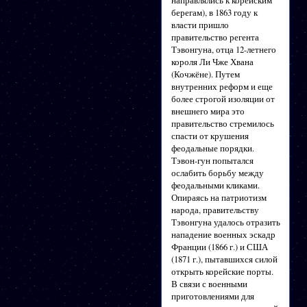
направлялись к корейским
берегам), в 1863 году к
власти пришло
правительство регента
Тэвонгуна, отца 12-летнего
короля Ли Чже Хвана
(Кочжёне). Путем
внутренних реформ и еще
более строгой изоляции от
внешнего мира это
правительство стремилось
спасти от крушения
феодальные порядки.
Тэвон-гун попытался
ослабить борьбу между
феодальными кликами.
Опираясь на патриотизм
народа, правительству
Тэвонгуна удалось отразить
нападение военных эскадр
Франции (1866 г.) и США
(1871 г.), пытавшихся силой
открыть корейские порты.
В связи с военными
приготовлениями для