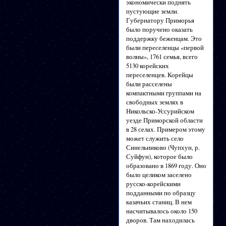
экономически поднять
пустующие земли.
Губернатору Приморья
было поручено оказать
поддержку беженцам. Это
были переселенцы «первой
волны», 1761 семья, всего
5130 корейских
переселенцев. Корейцы
были расселены
компактными группами на
свободных землях в
Никольско-Уссурийском
уезде Приморской области
в 28 селах. Примером этому
может служить село
Синельниково (Чупхун, р.
Суйфун), которое было
образовано в 1869 году. Оно
было целиком заселено
русско-корейскими
подданными по образцу
казачьих станиц. В нем
насчитывалось около 150
дворов. Там находилась