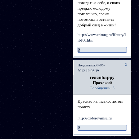
поведать о себе, о своих
предках молодому
поколению, своим
потомкам и оставить
добрый след в жизни!
http://www.arirang.ru/library/l
ib100.htm
0
2
Поделиться
30-06-
2012 19:06:39
reacnhappy
Прохожий
Сообщений:
3
Красиво написано, потом
прочту!
---------------
http://ozdorovimsa.ru
0