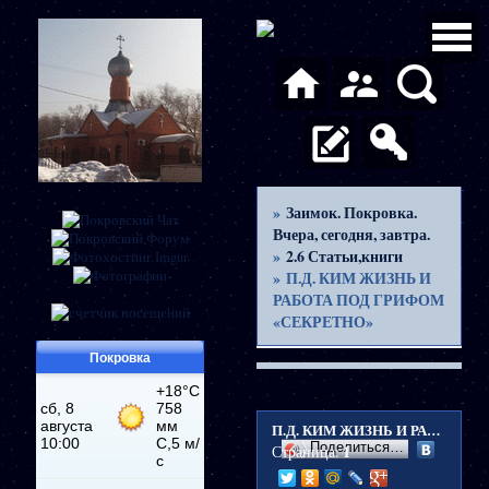
»
Заимок. Покровка.
Вчера, сегодня, завтра.
»
2.6 Статьи,книги
»
П.Д. КИМ ЖИЗНЬ И
РАБОТА ПОД ГРИФОМ
«СЕКРЕТНО»
Покровка
П.Д. КИМ ЖИЗНЬ И РАБОТА ПОД ГРИФОМ «СЕКРЕТНО»
Поделиться…
Страница:
1