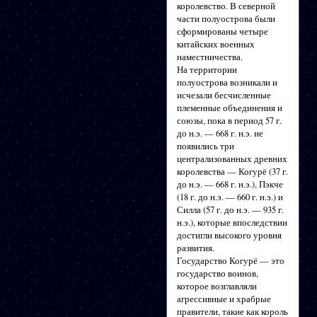
королевство. В северной
части полуострова были
сформированы четыре
китайских военных
наместничества.
На территории
полуострова возникали и
исчезали бесчисленные
племенные объединения и
союзы, пока в период 57 г.
до н.э. — 668 г. н.э. не
появились три
централизованных древних
королевства — Когурё (37 г.
до н.э. — 668 г. н.э.), Пэкче
(18 г. до н.э. — 660 г. н.э.) и
Силла (57 г. до н.э. — 935 г.
н.э.), которые впоследствии
достигли высокого уровня
развития.
Государство Когурё — это
государство воинов,
которое возглавляли
агрессивные и храбрые
правители, такие как король