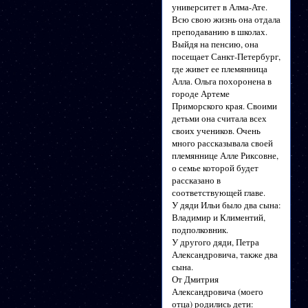
университет в Алма-Ате.
Всю свою жизнь она отдала
преподаванию в школах.
Выйдя на пенсию, она
посещает Санкт-Петербург,
где живет ее племянница
Алла. Ольга похоронена в
городе Артеме
Приморского края. Своими
детьми она считала всех
своих учеников. Очень
много рассказывала своей
племяннице Алле Риксовне,
о семье которой будет
рассказано в
соответствующей главе.
У дяди Ильи было два сына:
Владимир и Климентий,
подполковник.
У другого дяди, Петра
Александровича, также два
сына.
От Дмитрия
Александровича (моего
отца) родились дети: