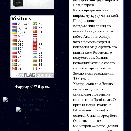
Полуострове.
Книга предназначена
широкому кругу читателей.
Предисловие:
Когда-то жил принц по
имени Хванун, сын Бога
небес Хванина. Хванун
хотел помочь людям и
попросил отца сделать его
правителем Корейского
полуострова. Хванин
исполнил желание своего
сына и отправил его на
Землю в сопровождении
3000 слуг.
Хванун сошел на Землю
Форуму
-й день.
6037
около священного
сандалового дерева на
склоне горы Тхэбэксан. Он
принял титул Чхонвана
(«Небесного царя») и
основал Синси, город Бога.
Он назначил трех
министров — ветра, дождя