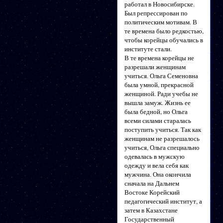
работал в Новосибирске.
Был репрессирован по
политическим мотивам. В
те времена было редкостью,
чтобы корейцы обучались в
институте стали.
В те времена корейцы не
разрешали женщинам
учиться. Ольга Семеновна
была умной, прекрасной
женщиной. Ради учебы не
вышла замуж. Жизнь ее
была бедной, но Ольга
всеми силами старалась
поступить учиться. Так как
женщинам не разрешалось
учиться, Ольга специально
одевалась в мужскую
одежду и вела себя как
мужчина. Она окончила
сначала на Дальнем
Востоке Корейский
педагогический институт, а
затем в Казахстане
Государственный