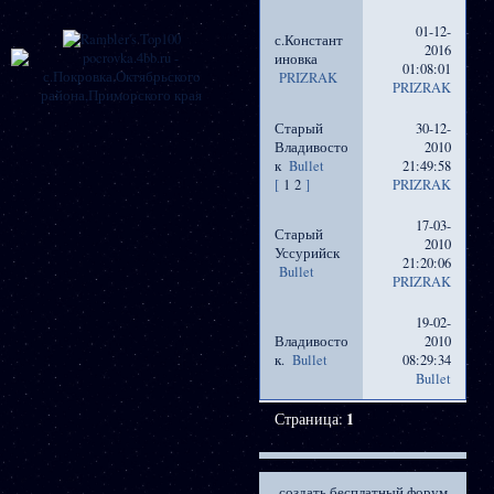
01-12-
с.Констант
2016
иновка
01:08:01
PRIZRAK
PRIZRAK
Старый
30-12-
Владивосто
2010
к
Bullet
21:49:58
[
1
2
]
PRIZRAK
17-03-
Старый
2010
Уссурийск
21:20:06
Bullet
PRIZRAK
19-02-
Владивосто
2010
к.
Bullet
08:29:34
Bullet
Страница:
1
создать бесплатный форум