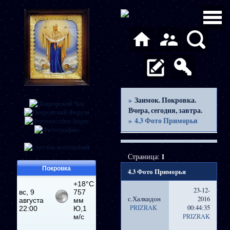
»
Заимок. Покровка.
Вчера, сегодня, завтра.
»
4.3 Фото Приморья
Страница:
1
Покровка
4.3 Фото Приморья
23-12-
с.Халкидон
2016
PRIZRAK
00:44:35
PRIZRAK