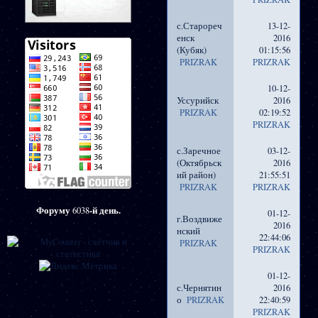
с.Старореч
13-12-
енск
2016
(Кубяк)
01:15:56
PRIZRAK
PRIZRAK
10-12-
Уссурийск
2016
PRIZRAK
02:19:52
PRIZRAK
с.Заречное
03-12-
(Октябрьск
2016
ий район)
21:55:51
PRIZRAK
PRIZRAK
Форуму
-й день.
6038
01-12-
г.Воздвиже
2016
нский
22:44:06
PRIZRAK
PRIZRAK
01-12-
с.Чернятин
2016
о
PRIZRAK
22:40:59
PRIZRAK