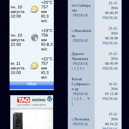
23-12-
пгт.Сибирц
2016
ево
00:40:45
PRIZRAK
PRIZRAK
23-12-
с.Михайлов
2016
ка
00:38:08
PRIZRAK
PRIZRAK
Дороги
23-12-
Приморья
2016
PRIZRAK
00:30:59
[
1
2
3
]
PRIZRAK
Китай.
Суйфэньхэ
16-12-
и др
2016
PRIZRAK
01:12:40
[
1
2
3
…
9
PRIZRAK
]
15-12-
с.Полтавка
2016
PRIZRAK
00:54:22
PRIZRAK